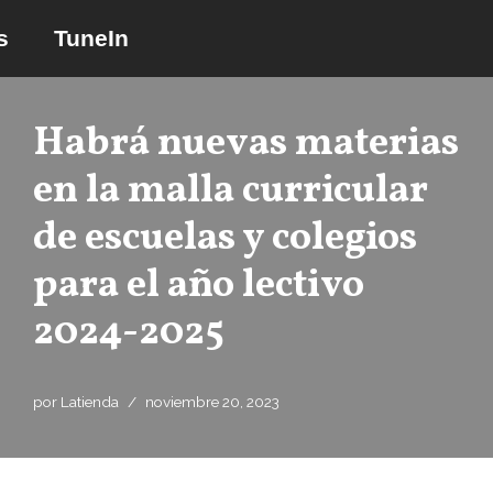
s
TuneIn
Saltar
al
contenido
Habrá nuevas materias
en la malla curricular
de escuelas y colegios
para el año lectivo
2024-2025
por
Latienda
noviembre 20, 2023