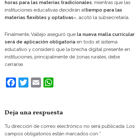
horas para las materias tradicionales
, mientras que las
instituciones educativas decidirán el
tiempo para las
materias flexibles y optativas
«, acotó la subsecretaría.
Finalmente, Vallejo aseguró que
la nueva malla curricular
será de aplicación obligatoria
en todo el sistema
educativo y consideró que la brecha digital presente en
instituciones, principalmente de zonas rurales, debe
cerrarse.
F
T
E
W
a
w
m
h
c
itt
ai
at
e
er
l
s
Deja una respuesta
b
A
Tu dirección de correo electrónico no será publicada.
Los
o
p
campos obligatorios están marcados con
*