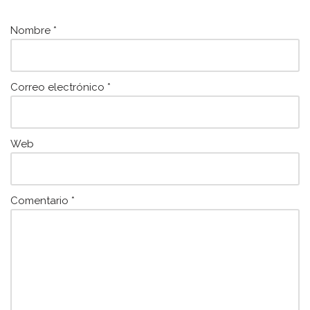
o
p
k
Nombre
*
Correo electrónico
*
Web
Comentario
*