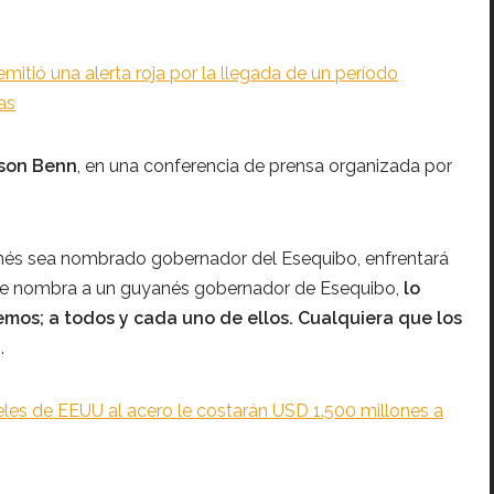
emitió una alerta roja por la llegada de un período
as
son Benn
, en una conferencia de prensa organizada por
nés sea nombrado gobernador del Esequibo, enfrentará
i se nombra a un guyanés gobernador de Esequibo,
lo
emos; a todos y cada uno de ellos. Cualquiera que los
.
eles de EEUU al acero le costarán USD 1.500 millones a