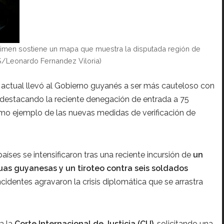
imen sostiene un mapa que muestra la disputada región de
/Leonardo Fernandez Viloria)
n actual llevó al Gobierno guyanés a ser más cauteloso con
 destacando la reciente denegación de entrada a 75
o ejemplo de las nuevas medidas de verificación de
aíses se intensificaron tras una reciente incursión de
un
s guyanesas y un tiroteo contra seis soldados
incidentes agravaron la crisis diplomática que se arrastra
a la
Corte Internacional de Justicia (CIJ)
, solicitando una