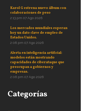
Karol G estrena nuevo álbum con
colaboraciones de peso
2:13 pm
07 Ago 2026
Los mercados mundiales esperan
hoy un dato clave de empleo de
Estados Unidos.
2:08 pm
07 Ago 2026
Alerta en inteligencia artificial:
modelos están mostrando
capacidades de ciberataque que
preocupan a gobiernos y
empresas.
2:06 pm
07 Ago 2026
Categorías