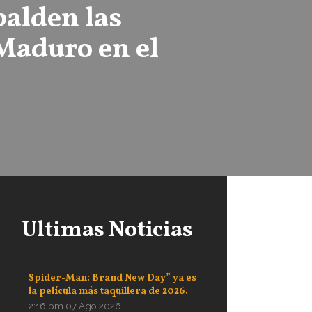
palden las
 Maduro en el
Ultimas Noticias
Spider-Man: Brand New Day” ya es
la película más taquillera de 2026.
2:16 pm
07 Ago 2026