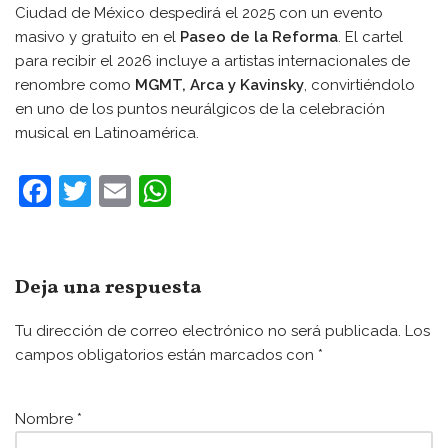
Ciudad de México despedirá el 2025 con un evento
masivo y gratuito en el
Paseo de la Reforma
. El cartel
para recibir el 2026 incluye a artistas internacionales de
renombre como
MGMT, Arca y Kavinsky
, convirtiéndolo
en uno de los puntos neurálgicos de la celebración
musical en Latinoamérica.
F
T
E
W
a
w
m
h
c
itt
ai
at
e
er
l
s
Deja una respuesta
b
A
Tu dirección de correo electrónico no será publicada.
Los
o
p
campos obligatorios están marcados con
*
o
p
k
Nombre
*