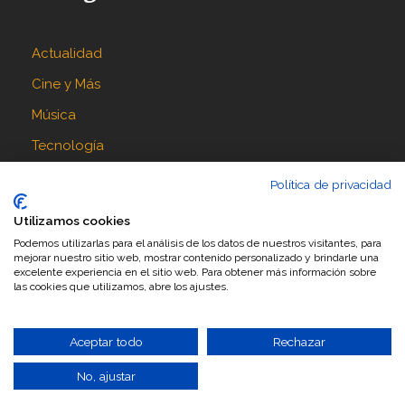
Actualidad
Cine y Más
Música
Tecnología
Política de privacidad
Síguenos en
Utilizamos cookies
Podemos utilizarlas para el análisis de los datos de nuestros visitantes, para
mejorar nuestro sitio web, mostrar contenido personalizado y brindarle una
excelente experiencia en el sitio web. Para obtener más información sobre
las cookies que utilizamos, abre los ajustes.
Aceptar todo
Rechazar
No, ajustar
Diseñado por
Ceo Servis