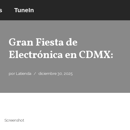
s
TuneIn
Saltar
al
contenido
Gran Fiesta de
Electrónica en CDMX:
por
Latienda
diciembre 30, 2025
Screenshot