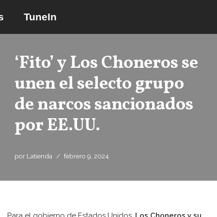
s
TuneIn
Saltar
al
contenido
‘Fito’ y Los Choneros se
unen el selecto grupo
de narcos sancionados
por EE.UU.
por
Latienda
febrero 9, 2024
Para el gobierno de Estados Unidos,
Los Choneros y su