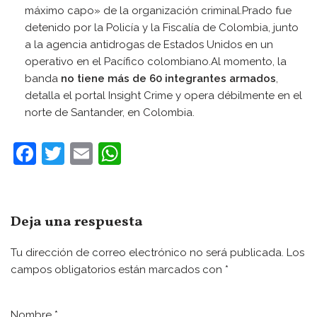
máximo capo» de la organización criminal.Prado fue
detenido por la Policía y la Fiscalía de Colombia, junto
a la agencia antidrogas de Estados Unidos en un
operativo en el Pacífico colombiano.Al momento, la
banda
no tiene más de 60 integrantes armados
,
detalla el portal Insight Crime y opera débilmente en el
norte de Santander, en Colombia.
F
T
E
W
a
w
m
h
c
itt
ai
at
e
er
l
s
Deja una respuesta
b
A
Tu dirección de correo electrónico no será publicada.
Los
o
p
campos obligatorios están marcados con
*
o
p
k
Nombre
*