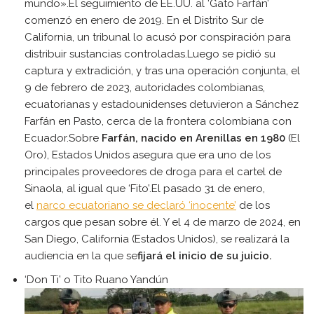
mundo».El seguimiento de EE.UU. al ‘Gato Farfán’
comenzó en enero de 2019. En el Distrito Sur de
California, un tribunal lo acusó por conspiración para
distribuir sustancias controladas.Luego se pidió su
captura y extradición, y tras una operación conjunta, el
9 de febrero de 2023, autoridades colombianas,
ecuatorianas y estadounidenses detuvieron a Sánchez
Farfán en Pasto, cerca de la frontera colombiana con
Ecuador.Sobre
Farfán, nacido en Arenillas en 1980
(El
Oro), Estados Unidos asegura que era uno de los
principales proveedores de droga para el cartel de
Sinaola, al igual que ‘Fito’.El pasado 31 de enero,
el
narco ecuatoriano se declaró ‘inocente’
de los
cargos que pesan sobre él. Y el 4 de marzo de 2024, en
San Diego, California (Estados Unidos), se realizará la
audiencia en la que se
fijará el inicio de su juicio.
‘Don Ti’ o Tito Ruano Yandún