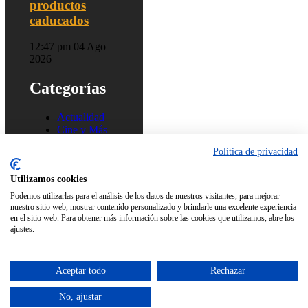
productos
caducados
12:47 pm
04 Ago
2026
Categorías
Actualidad
Cine y Más
Música
Política de privacidad
Tecnología
Utilizamos cookies
Síguenos en
Podemos utilizarlas para el análisis de los datos de nuestros visitantes, para mejorar
nuestro sitio web, mostrar contenido personalizado y brindarle una excelente experiencia
en el sitio web. Para obtener más información sobre las cookies que utilizamos, abre los
Facebook
ajustes.
Instagram
X
Aceptar todo
Rechazar
Diseñado por
Ceo Servis
No, ajustar