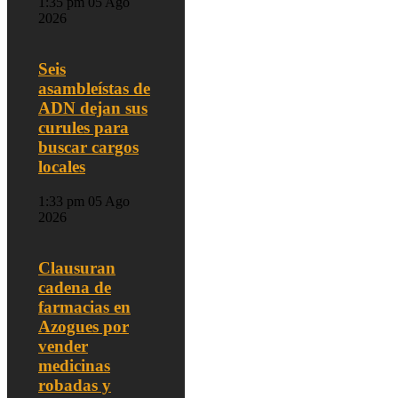
1:35 pm
05 Ago
2026
Seis
asambleístas de
ADN dejan sus
curules para
buscar cargos
locales
1:33 pm
05 Ago
2026
Clausuran
cadena de
farmacias en
Azogues por
vender
medicinas
robadas y