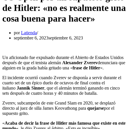
de Hitler: «no es realmente una
cosa buena para hacer»
por
Latienda
septiembre 6, 2023
septiembre 6, 2023
Un aficionado fue expulsado durante el Abierto de Estados Unidos
después de que el tenista alemán
Alexander Zverev
denunciara que
alguien en la grada había gritado una «
frase de Hitler
«.
El incidente ocurrió cuando Zverev se disponía a servir durante el
cuarto set de un épico duelo de octavos de final contra el
italiano
Jannik Sinner
, que el alemán terminó ganando en cinco
sets después de cuatro horas y 40 minutos de batalla.
Zverev, subcampeón de este Grand Slam en 2020, se desplazó
directo al juez de silla James Keovathong para
quejarse
por el
supuesto grito.
«
Acaba de decir la frase de Hitler más famosa que existe en este
mundo
«, le dijo Zverev al árbitro. «Esto es increíble».