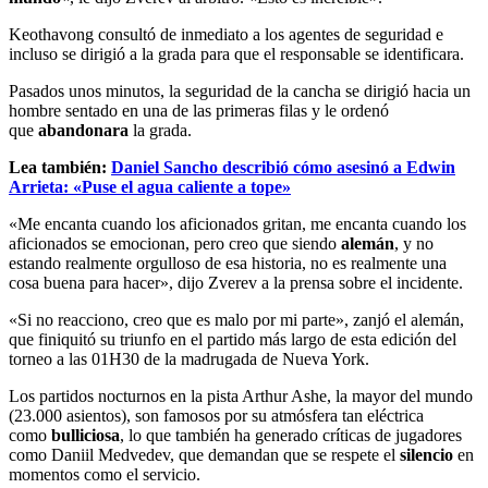
Keothavong consultó de inmediato a los agentes de seguridad e
incluso se dirigió a la grada para que el responsable se identificara.
Pasados unos minutos, la seguridad de la cancha se dirigió hacia un
hombre sentado en una de las primeras filas y le ordenó
que
abandonara
la grada.
Lea también:
Daniel Sancho describió cómo asesinó a Edwin
Arrieta: «Puse el agua caliente a tope»
«Me encanta cuando los aficionados gritan, me encanta cuando los
aficionados se emocionan, pero creo que siendo
alemán
, y no
estando realmente orgulloso de esa historia, no es realmente una
cosa buena para hacer», dijo Zverev a la prensa sobre el incidente.
«Si no reacciono, creo que es malo por mi parte», zanjó el alemán,
que finiquitó su triunfo en el partido más largo de esta edición del
torneo a las 01H30 de la madrugada de Nueva York.
Los partidos nocturnos en la pista Arthur Ashe, la mayor del mundo
(23.000 asientos), son famosos por su atmósfera tan eléctrica
como
bulliciosa
, lo que también ha generado críticas de jugadores
como Daniil Medvedev, que demandan que se respete el
silencio
en
momentos como el servicio.