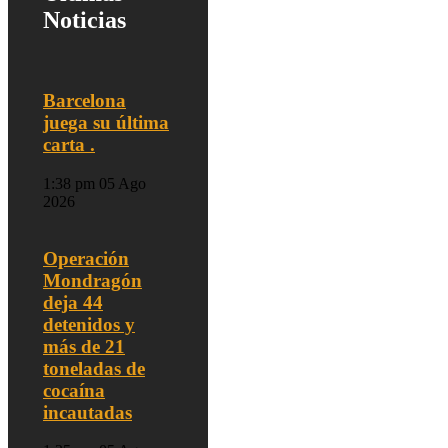
Noticias
Barcelona
juega su última
carta .
1:38 pm
05 Ago
2026
Operación
Mondragón
deja 44
detenidos y
más de 21
toneladas de
cocaína
incautadas