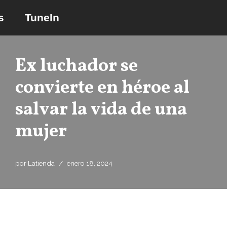
s
TuneIn
Saltar
al
contenido
Ex luchador se
convierte en héroe al
salvar la vida de una
mujer
por
Latienda
enero 18, 2024