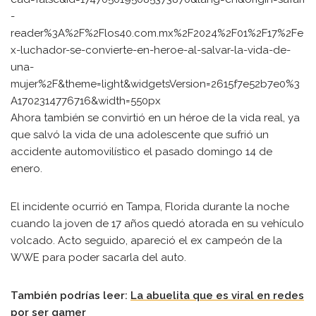
-
reader%3A%2F%2Flos40.com.mx%2F2024%2F01%2F17%2Fe
x-luchador-se-convierte-en-heroe-al-salvar-la-vida-de-
una-
mujer%2F&theme=light&widgetsVersion=2615f7e52b7e0%3
A1702314776716&width=550px
Ahora también se convirtió en un héroe de la vida real, ya
que salvó la vida de una adolescente que sufrió un
accidente automovilístico el pasado domingo 14 de
enero.
El incidente ocurrió en Tampa, Florida durante la noche
cuando la joven de 17 años quedó atorada en su vehículo
volcado. Acto seguido, apareció el ex campeón de la
WWE para poder sacarla del auto.
También podrías leer:
La abuelita que es viral en redes
por ser gamer