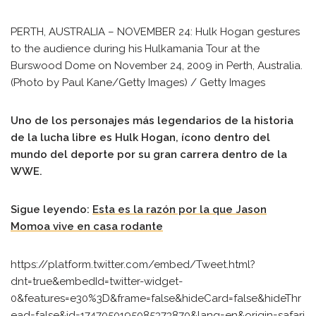
PERTH, AUSTRALIA – NOVEMBER 24: Hulk Hogan gestures
to the audience during his Hulkamania Tour at the
Burswood Dome on November 24, 2009 in Perth, Australia.
(Photo by Paul Kane/Getty Images) / Getty Images
Uno de los personajes más legendarios de la historia
de la lucha libre es Hulk Hogan, ícono dentro del
mundo del deporte por su gran carrera dentro de la
WWE.
Sigue leyendo:
Esta es la razón por la que Jason
Momoa vive en casa rodante
https://platform.twitter.com/embed/Tweet.html?
dnt=true&embedId=twitter-widget-
0&features=e30%3D&frame=false&hideCard=false&hideThr
ead=false&id=1747050195085373870&lang=en&origin=safari