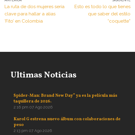
ANTERIOR
SIGUIENTE
La ruta de dos mujeres sería
Esto es todo lo que tienes
clave para hallar a alias
que saber del estilo
‘Fito’ en Colombia
“coquette”
Ultimas Noticias
Spider-Man: Brand New Day” ya es la película más
taquillera de 2026.
2:16 pm
07 Ago 2026
Karol G estrena nuevo álbum con colaboraciones de
peso
2:13 pm
07 Ago 2026