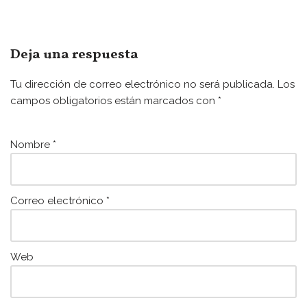
a
w
m
h
c
itt
ai
at
e
er
l
s
Deja una respuesta
b
A
Tu dirección de correo electrónico no será publicada.
Los
o
p
campos obligatorios están marcados con
*
o
p
k
Nombre
*
Correo electrónico
*
Web