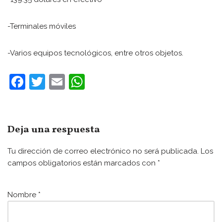
-Terminales móviles
-Varios equipos tecnológicos, entre otros objetos.
F
T
E
W
a
w
m
h
c
itt
ai
at
e
er
l
s
Deja una respuesta
b
A
Tu dirección de correo electrónico no será publicada.
Los
o
p
campos obligatorios están marcados con
*
o
p
k
Nombre
*