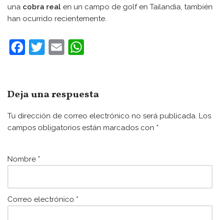
una
cobra real
en un campo de golf en Tailandia, también
han ocurrido recientemente.
F
T
E
W
a
w
m
h
c
itt
ai
at
e
er
l
s
Deja una respuesta
b
A
Tu dirección de correo electrónico no será publicada.
Los
o
p
campos obligatorios están marcados con
*
o
p
k
Nombre
*
Correo electrónico
*