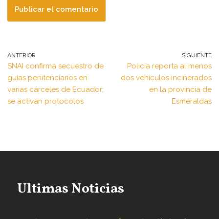
ANTERIOR
SIGUIENTE
SNAI confirma secuestro de
Policía reporta al menos
guías penitenciarios en
dos vehículos incinerados
varias cárceles de Ecuador;
en la provincia de
se activan protocolos
Esmeraldas
Ultimas Noticias