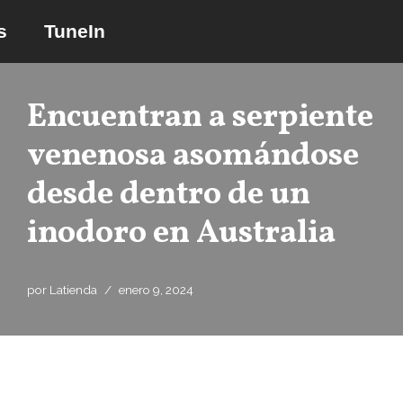
s
TuneIn
Saltar
al
contenido
Encuentran a serpiente
venenosa asomándose
desde dentro de un
inodoro en Australia
por
Latienda
enero 9, 2024