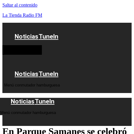
Saltar al contenido
La Tienda Radio FM
Noticias
TuneIn
Menú conmutador
hamburguesa
Noticias
TuneIn
Menú conmutador hamburguesa
Noticias
TuneIn
Menú conmutador hamburguesa
En Parque Samanes se celebró