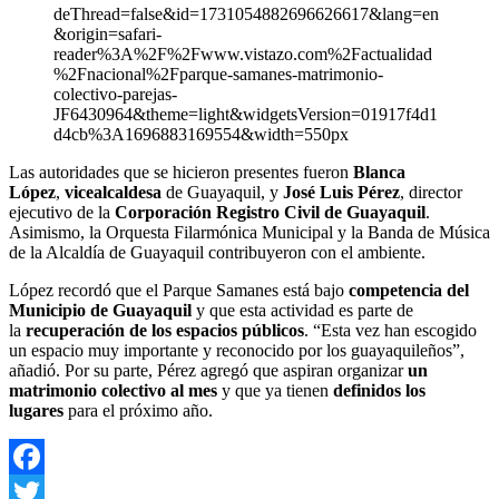
deThread=false&id=1731054882696626617&lang=en
&origin=safari-
reader%3A%2F%2Fwww.vistazo.com%2Factualidad
%2Fnacional%2Fparque-samanes-matrimonio-
colectivo-parejas-
JF6430964&theme=light&widgetsVersion=01917f4d1
d4cb%3A1696883169554&width=550px
Las autoridades que se hicieron presentes fueron
Blanca
López
,
vicealcaldesa
de Guayaquil, y
José Luis Pérez
, director
ejecutivo de la
Corporación Registro Civil de Guayaquil
.
Asimismo, la Orquesta Filarmónica Municipal y la Banda de Música
de la Alcaldía de Guayaquil contribuyeron con el ambiente.
López recordó que el Parque Samanes está bajo
competencia del
Municipio de Guayaquil
y que esta actividad es parte de
la
recuperación de los espacios públicos
. “Esta vez han escogido
un espacio muy importante y reconocido por los guayaquileños”,
añadió. Por su parte, Pérez agregó que aspiran organizar
un
matrimonio colectivo al mes
y que ya tienen
definidos los
lugares
para el próximo año.
Facebook