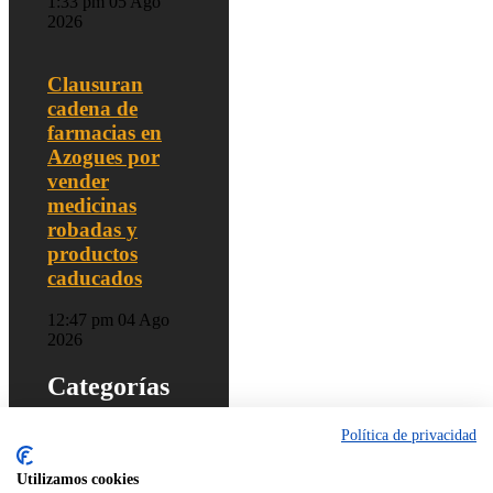
1:33 pm
05 Ago
2026
Clausuran
cadena de
farmacias en
Azogues por
vender
medicinas
robadas y
productos
caducados
12:47 pm
04 Ago
2026
Categorías
Actualidad
Política de privacidad
Cine y Más
Música
Utilizamos cookies
Tecnología