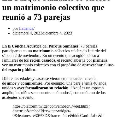
un matrimonio colectivo que
reunió a 73 parejas
por
Latienda
diciembre 4, 2023
diciembre 4, 2023
En la
Concha Acústica
del
Parque Samanes
, 73 parejas
participaron en un
matrimonio colectivo
celebrado la tarde del
sábado 2 de noviembre. En un evento que acogió incluso a
familiares de los
recién casados
, el recinto alberga por
primera
vez
un matrimonio colectivo con el propósito de
aprovechar
el
uso
del espacio público
.
Diferentes edades y casos se vieron en una tarde marcada
de
amor
y
compromiso
. Por ejemplo, una pareja tenía 40 años
unidos y ayer
formalizaron su relación
. “Aquí es un espacio
amplio, los niños se encuentran cómodos”, comentó uno de los
asistentes al evento.
https://platform.twitter.com/embed/Tweet.html?
dnt=true&embedId=twitter-widget-
0&features=e30%3D&frame=false&hideCard=false&hi