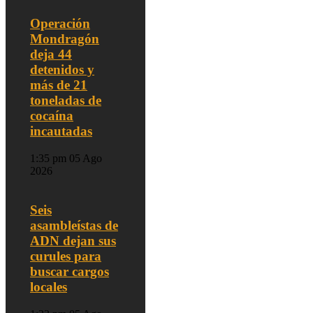
Operación
Mondragón
deja 44
detenidos y
más de 21
toneladas de
cocaína
incautadas
1:35 pm
05 Ago
2026
Seis
asambleístas de
ADN dejan sus
curules para
buscar cargos
locales