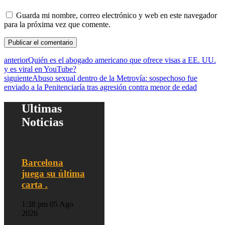
Guarda mi nombre, correo electrónico y web en este navegador
para la próxima vez que comente.
anterior
Quién es el abogado americano que ofrece visas a EE. UU.
y es viral en YouTube?
siguiente
Abuso sexual dentro de la Metrovía: sospechoso fue
enviado a la Penitenciaría tras agresión contra menor de edad
Ultimas
Noticias
Barcelona
juega su última
carta .
1:38 pm
05 Ago
2026