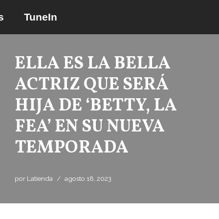
s
TuneIn
Saltar
al
contenido
ELLA ES LA BELLA
ACTRIZ QUE SERÁ
HIJA DE ‘BETTY, LA
FEA’ EN SU NUEVA
TEMPORADA
por
Latienda
agosto 18, 2023