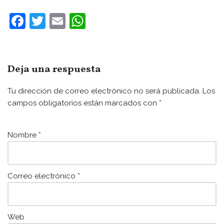
F
T
E
W
a
w
m
h
c
itt
ai
at
e
er
l
s
Deja una respuesta
b
A
Tu dirección de correo electrónico no será publicada.
Los
o
p
campos obligatorios están marcados con
*
o
p
k
Nombre
*
Correo electrónico
*
Web