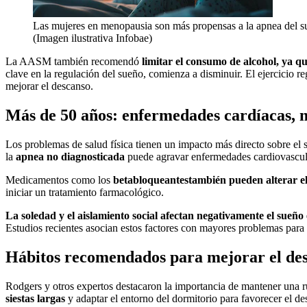
Las mujeres en menopausia son más propensas a la apnea del su
(Imagen ilustrativa Infobae)
La AASM también recomendó
limitar el consumo de alcohol, ya q
clave en la regulación del sueño, comienza a disminuir. El ejercicio r
mejorar el descanso.
Más de 50 años: enfermedades cardíacas, 
Los problemas de salud física tienen un impacto más directo sobre el
la
apnea no diagnosticada
puede agravar enfermedades cardiovascula
Medicamentos como los
betabloqueantes
también pueden alterar e
iniciar un tratamiento farmacológico.
La soledad y el aislamiento social afectan negativamente el sueñ
Estudios recientes asocian estos factores con mayores problemas para
Hábitos recomendados para mejorar el de
Rodgers y otros expertos destacaron la importancia de mantener una r
siestas largas
y adaptar el entorno del dormitorio para favorecer el d