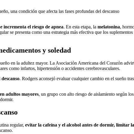
eño, una condición que afecta las fases profundas del descanso
ue incrementa el riesgo de apnea
. En esta etapa, la
melatonina
, horm
egular se presenta como una estrategia más efectiva que los suplementos
medicamentos y soledad
 sueño en la adultez mayor. La Asociación Americana del Corazón advir
res como infartos, hipertensión o accidentes cerebrovasculares.
l descanso
. Rodgers aconsejó evaluar cualquier cambio en el sueño tras
o en adultos mayores
, un grupo con alto riesgo de aislamiento según l
 dormir.
scanso
utina regular,
evitar la cafeína y el alcohol antes de dormir, limitar l
escanso.