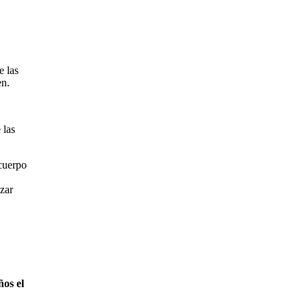
 las
en.
 las
cuerpo
nzar
ños el