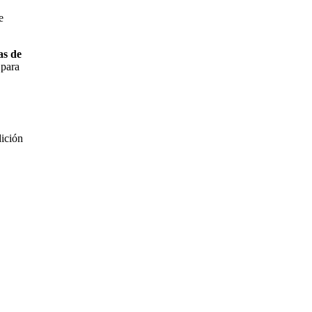
e
as de
 para
dición