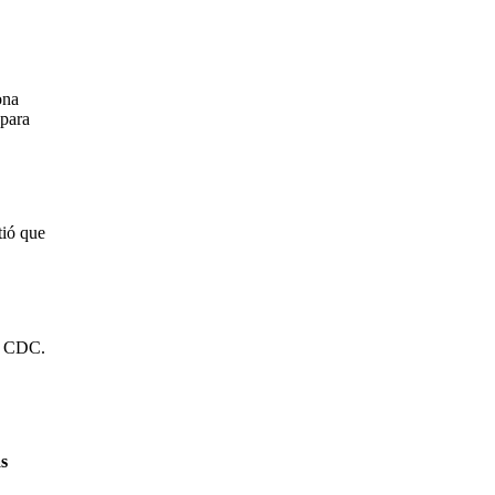
ona
 para
tió que
os CDC.
as