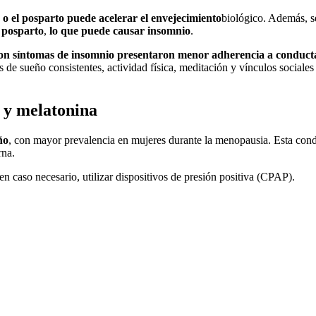
 o el posparto puede acelerar el envejecimiento
biológico. Además, s
s posparto
,
lo que puede causar insomnio
.
on síntomas de insomnio presentaron menor adherencia a conduct
 de sueño consistentes, actividad física, meditación y vínculos sociales
a y melatonina
ño
, con mayor prevalencia en mujeres durante la menopausia. Esta con
rna.
 en caso necesario, utilizar dispositivos de presión positiva (CPAP).