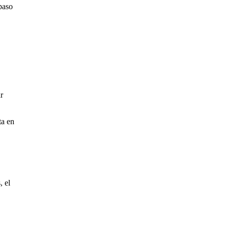
paso
r
ta en
, el