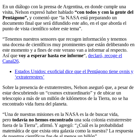
En un diálogo con la prensa de Argentina, en donde cumple una
visita, Nelson expresó haber hablado
“con todos y con la gente del
Pentágono”,
y comentó que “la NASA está preparando un
documento final que será difundido este año, en el que aborda el
punto de vista científico sobre este tema”.
“Tenemos nuestros sensores que recogen información y tenemos
una docena de científicos muy prominentes que están deliberando en
este momento y a fines de este verano van a informar al respecto.
Así que
voy a esperar hasta ese informe
“,
declaró, recoge el
Canal26
.
Estados Unidos: exoficial dice que el Pentágono tiene ovnis y
‘extraterrestres’
Sobre la presencia de extraterrestres, Nelson aseguró que, a pesar de
estar descubriendo un “cosmos extraordinario” y de ubicar un
telescopio a más de un millón de kilómetros de la Tierra, no se ha
encontrado vida fuera del planeta.
“Una de nuestras misiones en la NASA es la de buscar vida,
pero
todavía no hemos encontrado
una sola colonia extraterrestre
fuera de la Tierra”, afirmó. Y agregó: “¿Cuál es la probabilidad
matemática de que exista otra galaxia como la nuestra? La respuesta
de nuestros científicos fue de al menos un billón”.