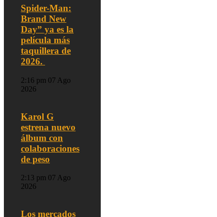
Spider-Man:
Brand New
Day” ya es la
película más
taquillera de
2026.
2:16 pm
07 Ago
2026
Karol G
estrena nuevo
álbum con
colaboraciones
de peso
2:13 pm
07 Ago
2026
Los mercados