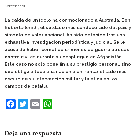
Screenshot
La caída de un ídolo ha conmocionado a Australia. Ben
Roberts-Smith, el soldado más condecorado del país y
símbolo de valor nacional, ha sido detenido tras una
exhaustiva investigación periodística y judicial. Se le
acusa de haber cometido crímenes de guerra atroces
contra civiles durante su despliegue en Afganistán.
Este caso no solo pone fin a su prestigio personal, sino
que obliga a toda una nación a enfrentar el lado más
oscuro de su intervención militar y la ética en los
campos de batalla
F
T
E
W
a
w
m
h
c
itt
ai
at
e
er
l
s
Deja una respuesta