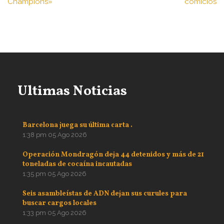
Champions»
comicios
Ultimas Noticias
Barcelona juega su última carta .
1:38 pm
05 Ago 2026
Operación Mondragón deja 44 detenidos y más de 21
toneladas de cocaína incautadas
1:35 pm
05 Ago 2026
Seis asambleístas de ADN dejan sus curules para
buscar cargos locales
1:33 pm
05 Ago 2026