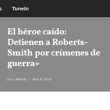
s
TuneIn
Saltar
al
contenido
El héroe caído:
Detienen a Roberts-
Smith por crímenes de
guerra»
por
Latienda
abril 8, 2026