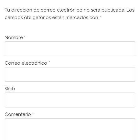
b
A
Tu dirección de correo electrónico no será publicada.
Los
o
p
campos obligatorios están marcados con
*
o
p
k
Nombre
*
Correo electrónico
*
Web
Comentario
*