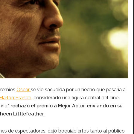
 premios
Oscar
se vio sacudida por un hecho que pasaría al
Marlon Brando,
considerado una figura central del cine
ino”,
rechazó el premio a Mejor Actor, enviando en su
cheen Littlefeather.
ones de espectadores, dejó boquiabiertos tanto al público