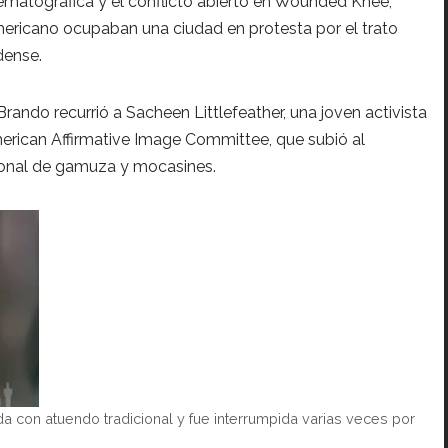
nematográfica y el conflicto abierto en Wounded Knee,
ricano ocupaban una ciudad en protesta por el trato
idense.
Brando recurrió a Sacheen Littlefeather, una joven activista
American Affirmative Image Committee, que subió al
cional de gamuza y mocasines.
da con atuendo tradicional y fue interrumpida varias veces por