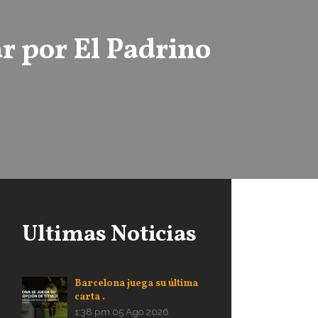
r por El Padrino
Ultimas Noticias
Barcelona juega su última
carta .
1:38 pm
05 Ago 2026