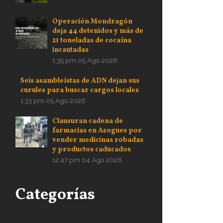
Operación Mondragón
deja 44 detenidos y más de
21 toneladas de cocaína
incautadas
1:35 pm
05 Ago 2026
Seis asambleístas de ADN dejan sus
curules para buscar cargos locales
1:33 pm
05 Ago 2026
Clausuran cadena de
farmacias en Azogues por
vender medicinas robadas
y productos caducados
12:47 pm
04 Ago 2026
Categorías