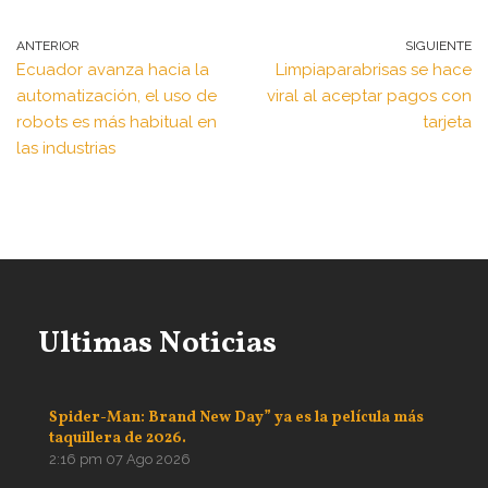
ANTERIOR
SIGUIENTE
Ecuador avanza hacia la
Limpiaparabrisas se hace
automatización, el uso de
viral al aceptar pagos con
robots es más habitual en
tarjeta
las industrias
Ultimas Noticias
Spider-Man: Brand New Day” ya es la película más
taquillera de 2026.
2:16 pm
07 Ago 2026