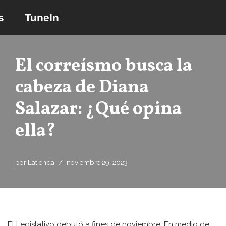
s
TuneIn
Saltar
al
contenido
El correísmo busca la
cabeza de Diana
Salazar: ¿Qué opina
ella?
por
Latienda
noviembre 29, 2023
El Legislativo debutó a fines de noviembre. En medio de