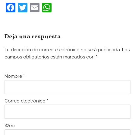
F
T
E
W
a
w
m
h
c
itt
ai
at
e
er
l
s
Deja una respuesta
b
A
Tu dirección de correo electrónico no será publicada.
Los
o
p
campos obligatorios están marcados con
*
o
p
k
Nombre
*
Correo electrónico
*
Web