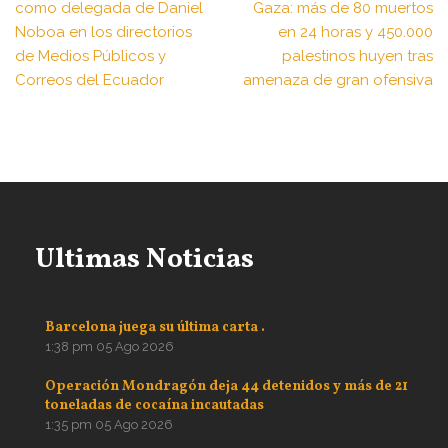
como delegada de Daniel
Gaza: más de 80 muertos
Noboa en los directorios
en 24 horas y 450.000
de Medios Públicos y
palestinos huyen tras
Correos del Ecuador
amenaza de gran ofensiva
Ultimas Noticias
Barcelona juega su última carta .
1:38 pm
05 Ago 2026
Operación Mondragón deja 44 detenidos y más de 21
toneladas de cocaína incautadas
1:35 pm
05 Ago 2026