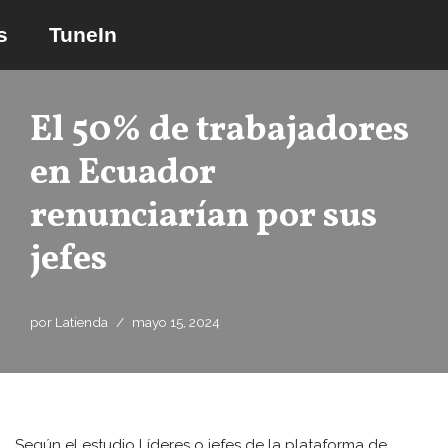
s
TuneIn
Saltar
al
contenido
El 50% de trabajadores
en Ecuador
renunciarían por sus
jefes
por
Latienda
mayo 15, 2024
Según el estudio Líderes o jefes de la plataforma de