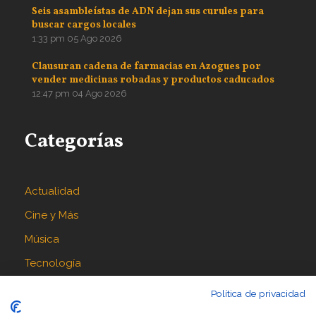
Seis asambleístas de ADN dejan sus curules para
buscar cargos locales
1:33 pm
05 Ago 2026
Clausuran cadena de farmacias en Azogues por
vender medicinas robadas y productos caducados
12:47 pm
04 Ago 2026
Categorías
Actualidad
Cine y Más
Música
Tecnología
Política de privacidad
Síguenos en