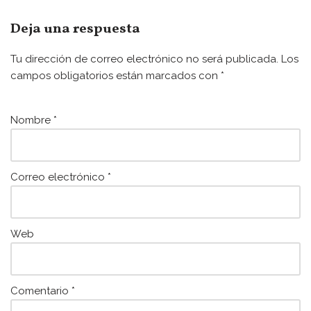
c
itt
ai
at
e
er
l
s
Deja una respuesta
b
A
Tu dirección de correo electrónico no será publicada.
Los
o
p
campos obligatorios están marcados con
*
o
p
k
Nombre
*
Correo electrónico
*
Web
Comentario
*