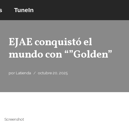
s
TuneIn
Saltar
al
contenido
EJAE conquistó el
mundo con “”Golden”
por
Latienda
octubre 20, 2025
Screenshot