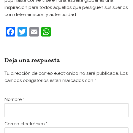
pop hasta convertirse en una estrella global es una
inspiración para todos aquellos que persiguen sus sueños
con determinación y autenticidad.
F
T
E
W
a
w
m
h
c
itt
ai
at
e
er
l
s
Deja una respuesta
b
A
Tu dirección de correo electrónico no será publicada.
Los
o
p
campos obligatorios están marcados con
*
o
p
k
Nombre
*
Correo electrónico
*