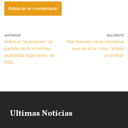
ANTERIOR
SIGUIENTE
Adiós al “Spaceman”: la
Mar Rendón: la ecuatoriana
partida de Ace Frehley,
que se alza como “artista
guitarrista legendario de
promesa”
KISS
Ultimas Noticias