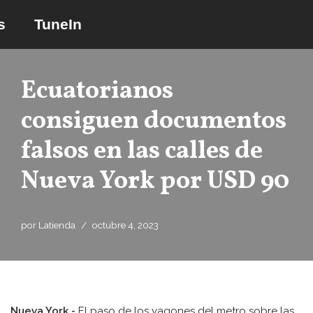
s
TuneIn
Saltar
al
contenido
Ecuatorianos
consiguen documentos
falsos en las calles de
Nueva York por USD 90
por
Latienda
octubre 4, 2023
Nueva York.-
El paso de los vagones del metro sobre las