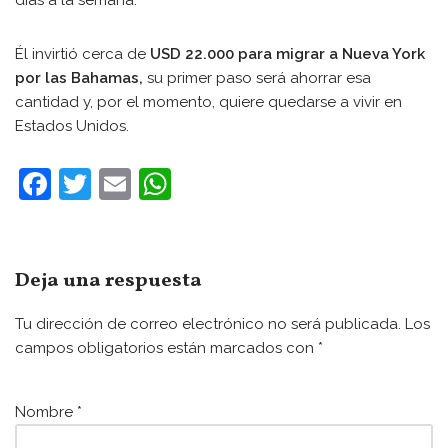
días a la semana.
Él invirtió cerca de
USD 22.000 para migrar a Nueva York
por las Bahamas,
su primer paso será ahorrar esa
cantidad y, por el momento, quiere quedarse a vivir en
Estados Unidos.
F
T
E
W
a
w
m
h
c
itt
ai
at
e
er
l
s
Deja una respuesta
b
A
Tu dirección de correo electrónico no será publicada.
Los
o
p
campos obligatorios están marcados con
*
o
p
k
Nombre
*