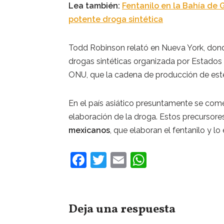
Lea también:
Fentanilo en la Bahía de G
potente droga sintética
Todd Robinson relató en Nueva York, donde
drogas sintéticas organizada por Estados
ONU, que la cadena de producción de est
En el país asiático presuntamente se come
elaboración de la droga. Estos precursore
mexicanos
, que elaboran el fentanilo y lo
F
T
E
W
a
w
m
h
c
itt
ai
at
e
er
l
s
Deja una respuesta
b
A