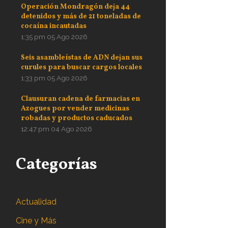
Operación Mondragón deja 44
detenidos y más de 21 toneladas de
cocaína incautadas
1:35 pm
05 Ago 2026
Seis asambleístas de ADN dejan sus
curules para buscar cargos locales
1:33 pm
05 Ago 2026
Clausuran cadena de farmacias en
Azogues por vender medicinas
robadas y productos caducados
12:47 pm
04 Ago 2026
Categorías
Actualidad
Cine y Más