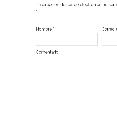
Tu dirección de correo electrónico no será
o
p
*
o
p
k
Nombre
*
Correo 
Comentario
*