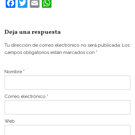
F
T
E
W
a
w
m
h
c
itt
ai
at
e
er
l
s
Deja una respuesta
b
A
Tu dirección de correo electrónico no será publicada.
Los
o
p
campos obligatorios están marcados con
*
o
p
k
Nombre
*
Correo electrónico
*
Web