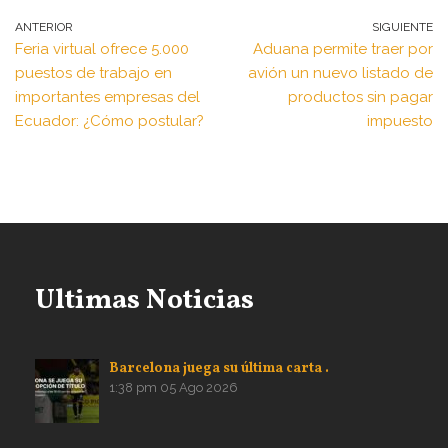
ANTERIOR
SIGUIENTE
Feria virtual ofrece 5.000
Aduana permite traer por
puestos de trabajo en
avión un nuevo listado de
importantes empresas del
productos sin pagar
Ecuador: ¿Cómo postular?
impuesto
Ultimas Noticias
Barcelona juega su última carta .
1:38 pm
05 Ago 2026