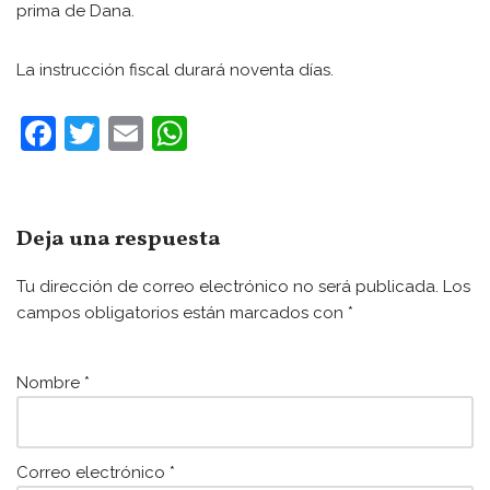
prima de Dana.
La instrucción fiscal durará noventa días.
F
T
E
W
a
w
m
h
c
itt
ai
at
e
er
l
s
Deja una respuesta
b
A
Tu dirección de correo electrónico no será publicada.
Los
o
p
campos obligatorios están marcados con
*
o
p
k
Nombre
*
Correo electrónico
*