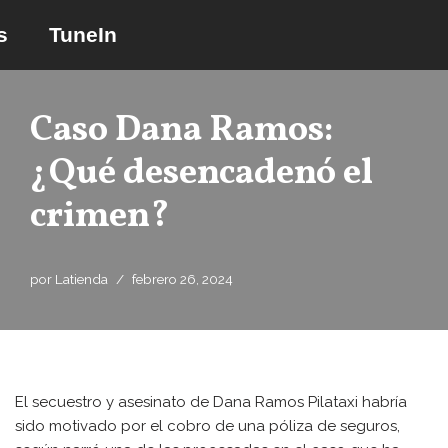
s
TuneIn
Saltar
al
contenido
Caso Dana Ramos:
¿Qué desencadenó el
crimen?
por
Latienda
febrero 26, 2024
El secuestro y asesinato de Dana Ramos Pilataxi habría
sido motivado por el cobro de una póliza de seguros,