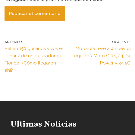
ANTERIOR
SIGUIENTE
Hallan 150 gusanos vivos en
Motorola revela 4 nuevos
la nariz de un pescador de
equipos: Moto G 04, 24, 24
Florida: ¿Cómo llegaron
Power y 34 5G
ahí?
Ultimas Noticias