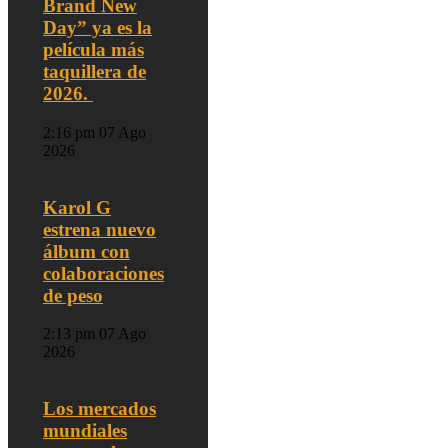
Brand New
Day” ya es la
película más
taquillera de
2026.
2:16 pm
07 Ago
2026
Karol G
estrena nuevo
álbum con
colaboraciones
de peso
2:13 pm
07 Ago
2026
Los mercados
mundiales