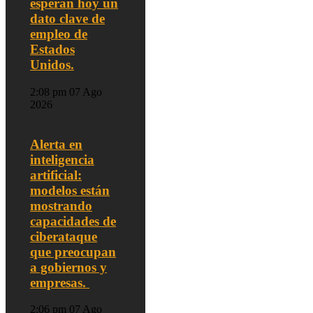
esperan hoy un
dato clave de
empleo de
Estados
Unidos.
2:08 pm
07 Ago
2026
Alerta en
inteligencia
artificial:
modelos están
mostrando
capacidades de
ciberataque
que preocupan
a gobiernos y
empresas.
2:06 pm
07 Ago