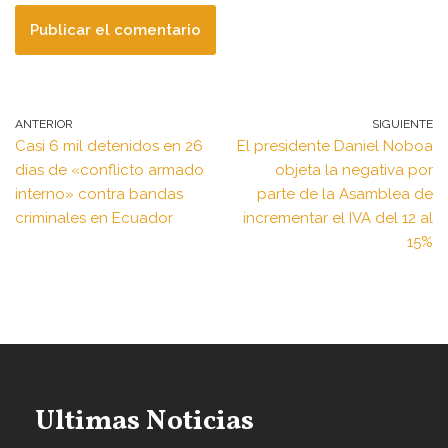
ANTERIOR
SIGUIENTE
Casi 6 mil detenidos en 26
El presidente Daniel Noboa
días de «conflicto armado
objeta la negativa por
interno» contra bandas
parte de la Asamblea de
criminales en Ecuador
incrementar el IVA del 12 al
15%
Ultimas Noticias