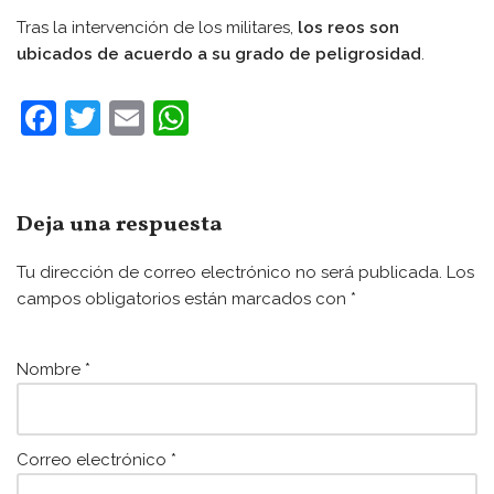
Tras la intervención de los militares,
los reos son
ubicados de acuerdo a su grado de peligrosidad
.
F
T
E
W
a
w
m
h
c
itt
ai
at
e
er
l
s
Deja una respuesta
b
A
Tu dirección de correo electrónico no será publicada.
Los
o
p
campos obligatorios están marcados con
*
o
p
k
Nombre
*
Correo electrónico
*