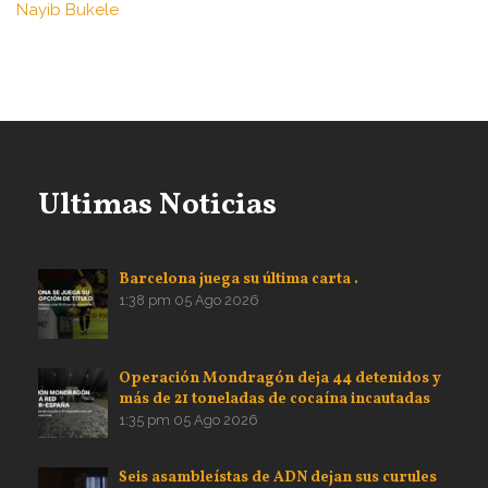
Nayib Bukele
Ultimas Noticias
Barcelona juega su última carta .
1:38 pm
05 Ago 2026
Operación Mondragón deja 44 detenidos y
más de 21 toneladas de cocaína incautadas
1:35 pm
05 Ago 2026
Seis asambleístas de ADN dejan sus curules