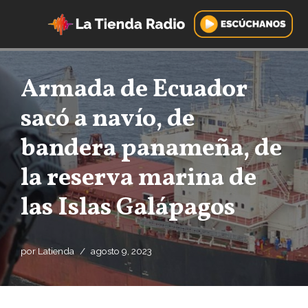
Saltar
al
contenido
Armada de Ecuador
sacó a navío, de
bandera panameña, de
la reserva marina de
las Islas Galápagos
por
Latienda
agosto 9, 2023