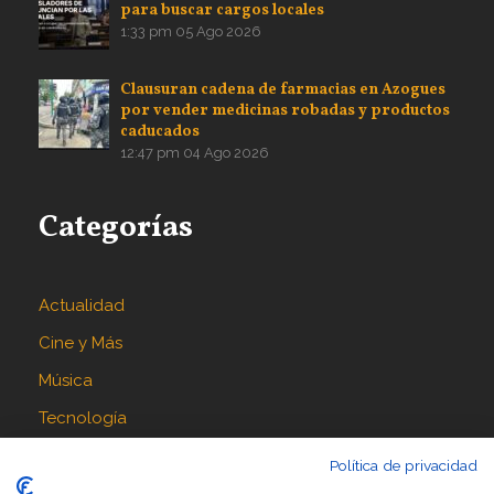
para buscar cargos locales
1:33 pm
05 Ago 2026
Clausuran cadena de farmacias en Azogues
por vender medicinas robadas y productos
caducados
12:47 pm
04 Ago 2026
Categorías
Actualidad
Cine y Más
Música
Tecnología
Política de privacidad