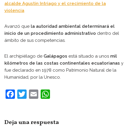
alcalde Agustín Intriago y el crecimiento de la
violencia
Avanzó que
la autoridad ambiental determinará el
inicio de un procedimiento administrativo
dentro del
ámbito de sus competencias.
El archipiélago de
Galápagos
está situado a unos
mil
kilómetros de las costas continentales ecuatorianas
y
fue declarado en 1978 como Patrimonio Natural de la
Humanidad, por la Unesco.
F
T
E
W
a
w
m
h
c
itt
ai
at
e
er
l
s
Deja una respuesta