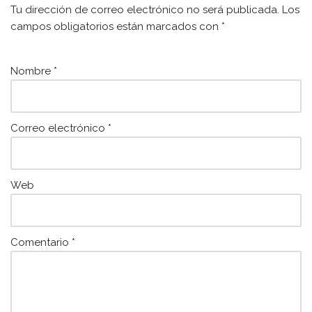
b
A
Tu dirección de correo electrónico no será publicada.
Los
o
p
campos obligatorios están marcados con
*
o
p
k
Nombre
*
Correo electrónico
*
Web
Comentario
*