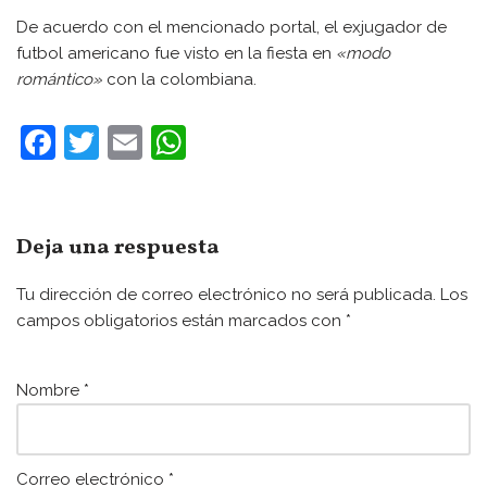
De acuerdo con el mencionado portal, el exjugador de
futbol americano fue visto en la fiesta en
«modo
romántico»
con la colombiana.
F
T
E
W
a
w
m
h
c
itt
ai
at
e
er
l
s
Deja una respuesta
b
A
Tu dirección de correo electrónico no será publicada.
Los
o
p
campos obligatorios están marcados con
*
o
p
k
Nombre
*
Correo electrónico
*