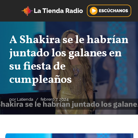
Saltar
al
contenido
A Shakira se le habrían
juntado los galanes en
su fiesta de
cumpleaños
por
Latienda
febrero 7, 2024