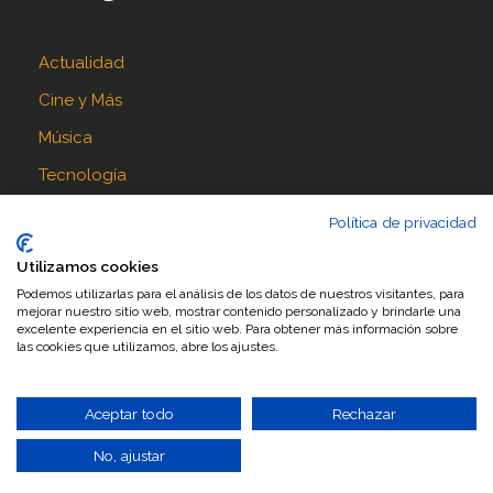
Actualidad
Cine y Más
Música
Tecnología
Política de privacidad
Síguenos en
Utilizamos cookies
Podemos utilizarlas para el análisis de los datos de nuestros visitantes, para
mejorar nuestro sitio web, mostrar contenido personalizado y brindarle una
excelente experiencia en el sitio web. Para obtener más información sobre
las cookies que utilizamos, abre los ajustes.
Aceptar todo
Rechazar
No, ajustar
Diseñado por
Ceo Servis